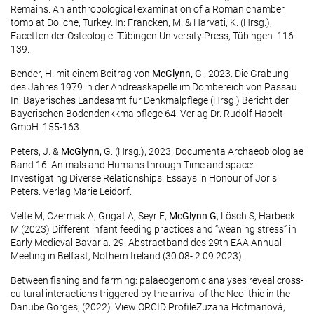
Remains. An anthropological examination of a Roman chamber
tomb at Doliche, Turkey. In: Francken, M. & Harvati, K. (Hrsg.),
Facetten der Osteologie. Tübingen University Press, Tübingen. 116-
139.
Bender, H. mit einem Beitrag von
McGlynn, G
., 2023. Die Grabung
des Jahres 1979 in der Andreaskapelle im Dombereich von Passau.
In: Bayerisches Landesamt für Denkmalpflege (Hrsg.) Bericht der
Bayerischen Bodendenkkmalpflege 64. Verlag Dr. Rudolf Habelt
GmbH. 155-163.
Peters, J. &
McGlynn,
G. (Hrsg.), 2023. Documenta Archaeobiologiae
Band 16. Animals and Humans through Time and space:
Investigating Diverse Relationships. Essays in Honour of Joris
Peters. Verlag Marie Leidorf.
Velte M, Czermak A, Grigat A, Seyr E,
McGlynn G
, Lösch S, Harbeck
M (2023) Different infant feeding practices and “weaning stress” in
Early Medieval Bavaria. 29. Abstractband des 29th EAA Annual
Meeting in Belfast, Nothern Ireland (30.08- 2.09.2023).
Between fishing and farming: palaeogenomic analyses reveal cross-
cultural interactions triggered by the arrival of the Neolithic in the
Danube Gorges, (2022). View ORCID ProfileZuzana Hofmanová,