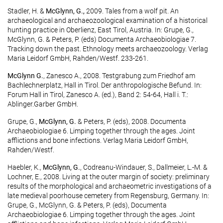
Stadler, H. &
McGlynn, G.,
2009. Tales from a wolf pit. An
archaeological and archaeozoological examination of a historical
hunting practice in Oberlienz, East Tirol, Austria. In: Grupe, G.,
McGlynn, G. & Peters, P. (eds) Documenta Archaeobiologiae 7.
Tracking down the past. Ethnology meets archaeozoology. Verlag
Maria Leidorf GmbH, Rahden/Westf. 233-261.
McGlynn G.
, Zanesco A., 2008. Testgrabung zum Friedhof am
Bachlechnerplatz, Hall in Tirol. Der anthropologische Befund. In:
Forum Hall in Tirol, Zanesco A. (ed.), Band 2: 54-64, Hall i. T.:
Ablinger.Garber GmbH.
Grupe, G.,
McGlynn, G.
& Peters, P. (eds), 2008. Documenta
Archaeobiologiae 6. Limping together through the ages. Joint
afflictions and bone infections. Verlag Maria Leidorf GmbH,
Rahden/Westf.
Haebler, K.,
McGlynn, G.
, Codreanu-Windauer, S., Dallmeier, L.-M. &
Lochner, E., 2008. Living at the outer margin of society: preliminary
results of the morphological and archaeometric investigations of a
late medieval poorhouse cemetery from Regensburg, Germany. In:
Grupe, G., McGlynn, G. & Peters, P. (eds), Documenta
Archaeobiologiae 6. Limping together through the ages. Joint