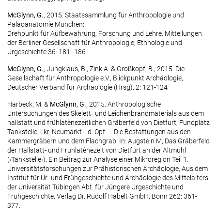
McGlynn, G.
, 2015. Staatssammlung für Anthropologie und
Paläoanatomie München:
Drehpunkt für Aufbewahrung, Forschung und Lehre. Mitteilungen
der Berliner Gesellschaft für Anthropologie, Ethnologie und
Urgeschichte 36: 181−186.
McGlynn, G.
, Jungklaus, B., Zink A. & Großkopf, B., 2015. Die
Gesellschaft für Anthropologie e.V., Blickpunkt Archäologie,
Deutscher Verband für Archäologie (Hrsg), 2: 121-124
Harbeck, M. &
McGlynn, G.
, 2015. Anthropologische
Untersuchungen des Skelett‐ und Leichenbrandmaterials aus dem
hallstatt und frühlatènezeitlichen Gräberfeld von Dietfurt, Fundplatz
Tankstelle, Lkr. Neumarkt i. d. Opf. – Die Bestattungen aus den
Kammergräbern und dem Flachgrab. In: Augstein M, Das Gräberfeld
der Hallstatt- und Frühlatènezeit von Dietfurt an der Altmühl
(›Tankstelle‹). Ein Beitrag zur Analyse einer Mikroregion Teil 1.
Universitätsforschungen zur Prähistorischen Archäologie, Aus dem
Institut für Ur- und Frühgeschichte und Archäologie des Mittelalters
der Universität Tübingen Abt. für Jüngere Urgeschichte und
Frühgeschichte, Verlag Dr. Rudolf Habelt GmbH, Bonn 262: 361-
377.