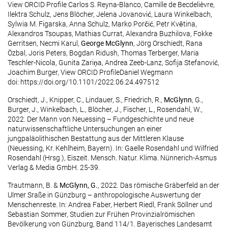
View ORCID Profile Carlos S. Reyna-Blanco, Camille de Becdelièvre,
Ilektra Schulz, Jens Blöcher, Jelena Jovanović, Laura Winkelbach,
Sylwia M. Figarska, Anna Schulz, Marko Porčić, Petr Květina,
Alexandros Tsoupas, Mathias Currat, Alexandra Buzhilova, Fokke
Gerritsen, Necmi Karul,
George McGlynn
, Jörg Orschiedt, Rana
Özbal, Joris Peters, Bogdan Ridush, Thomas Terberger, Maria
Teschler-Nicola, Gunita Zariņa, Andrea Zeeb-Lanz, Sofija Stefanović,
Joachim Burger, View ORCID ProfileDaniel Wegmann
doi: https://doi.org/10.1101/2022.06.24.497512
Orschiedt, J., Knipper, C., Lindauer, S., Friedrich, R.,
McGlynn
, G.,
Burger, J., Winkelbach, L., Blöcher, J., Fischer, L., Rosendahl, W.,
2022. Der Mann von Neuessing – Fundgeschichte und neue
naturwissenschaftliche Untersuchungen an einer
jungpaläolithischen Bestattung aus der Mittleren Klause
(Neuessing, Kr. Kehlheim, Bayern). In: Gaelle Rosendahl und Wilfried
Rosendahl (Hrsg.), Eiszeit. Mensch. Natur. Klima. Nünnerich-Asmus
Verlag & Media GmbH. 25-39.
Trautmann, B. &
McGlynn, G.
, 2022. Das römische Gräberfeld an der
Ulmer Sraße in Günzburg – anthropologische Auswertung der
Menschenreste. In: Andrea Faber, Herbert Riedl, Frank Söllner und
Sebastian Sommer, Studien zur Frühen Provinzialrömischen
Bevölkerung von Günzburg, Band 114/1. Bayerisches Landesamt