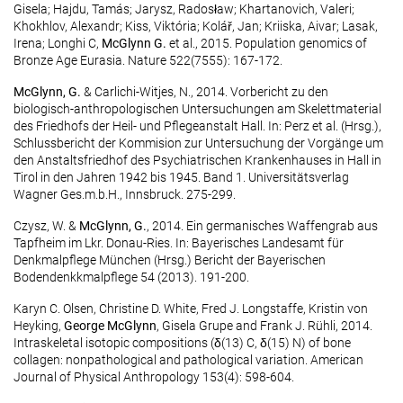
Gisela; Hajdu, Tamás; Jarysz, Radosław; Khartanovich, Valeri;
Khokhlov, Alexandr; Kiss, Viktória; Kolář, Jan; Kriiska, Aivar; Lasak,
Irena; Longhi C,
McGlynn G.
et al., 2015. Population genomics of
Bronze Age Eurasia. Nature 522(7555): 167-172.
McGlynn, G.
& Carlichi-Witjes, N., 2014. Vorbericht zu den
biologisch-anthropologischen Untersuchungen am Skelettmaterial
des Friedhofs der Heil- und Pflegeanstalt Hall. In: Perz et al. (Hrsg.),
Schlussbericht der Kommision zur Untersuchung der Vorgänge um
den Anstaltsfriedhof des Psychiatrischen Krankenhauses in Hall in
Tirol in den Jahren 1942 bis 1945. Band 1. Universitätsverlag
Wagner Ges.m.b.H., Innsbruck. 275-299.
Czysz, W. &
McGlynn, G.
, 2014. Ein germanisches Waffengrab aus
Tapfheim im Lkr. Donau-Ries. In: Bayerisches Landesamt für
Denkmalpflege München (Hrsg.) Bericht der Bayerischen
Bodendenkkmalpflege 54 (2013). 191-200.
Karyn C. Olsen, Christine D. White, Fred J. Longstaffe, Kristin von
Heyking,
George McGlynn
, Gisela Grupe and Frank J. Rühli, 2014.
Intraskeletal isotopic compositions (δ(13) C, δ(15) N) of bone
collagen: nonpathological and pathological variation. American
Journal of Physical Anthropology 153(4): 598-604.