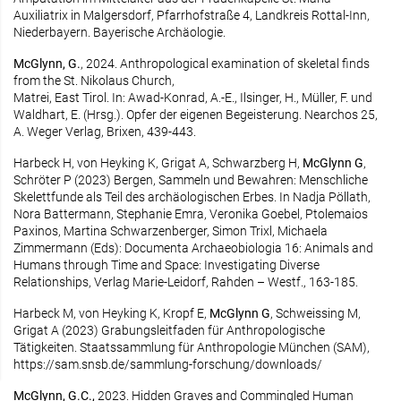
Auxiliatrix in Malgersdorf, Pfarrhofstraße 4, Landkreis Rottal-Inn,
Niederbayern. Bayerische Archäologie.
McGlynn, G.
, 2024. Anthropological examination of skeletal finds
from the St. Nikolaus Church,
Matrei, East Tirol. In: Awad-Konrad, A.-E., Ilsinger, H., Müller, F. und
Waldhart, E. (Hrsg.). Opfer der eigenen Begeisterung. Nearchos 25,
A. Weger Verlag, Brixen, 439-443.
Harbeck H, von Heyking K, Grigat A, Schwarzberg H,
McGlynn G
,
Schröter P (2023) Bergen, Sammeln und Bewahren: Menschliche
Skelettfunde als Teil des archäologischen Erbes. In Nadja Pöllath,
Nora Battermann, Stephanie Emra, Veronika Goebel, Ptolemaios
Paxinos, Martina Schwarzenberger, Simon Trixl, Michaela
Zimmermann (Eds): Documenta Archaeobiologia 16: Animals and
Humans through Time and Space: Investigating Diverse
Relationships, Verlag Marie-Leidorf, Rahden – Westf., 163-185.
Harbeck M, von Heyking K, Kropf E,
McGlynn G
, Schweissing M,
Grigat A (2023) Grabungsleitfaden für Anthropologische
Tätigkeiten. Staatssammlung für Anthropologie München (SAM),
https://sam.snsb.de/sammlung-forschung/downloads/
McGlynn, G.C.,
2023. Hidden Graves and Commingled Human