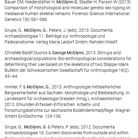
Bauer CM, Niederstätter H,
McGlynn G
, Stadler H, Parson W (2013)
Comparison of morphological and molecular genetic sex-typing on
mediaeval human skeletal remains. Forensic Science International:
Genetics 7(6):581-586.
Grupe, G.,
McGlynn, G.
, Peters, J. (eds), 2013. Documenta
Archaeobiologiae 11. Beiträge zur Anthropologie und
Paläoanatomie. Verlag Maria Leidorf GmbH, Rahden/Westf.
Christèle Baillif-Ducros &
George McGlynn,
2013. Stirrups and
archaeological populations: Bio-anthropological considerations for
determining their use based on the skeletons of two Steppe riders.
Bulletin der Schweizerischen Gesellschaft für Anthropologie 19(2):
43–44.
Immler, F. &
McGlynn, G.
, 2013. Anthropologie mittelalterlicher
Bergwerkarbeiter aus Sachsen: Morphologie und Bleibelastung. In:
Landesamt für Archaeologie Dresden (Hrsg.), ArchaeoMontan
2012. Erkunden-Erfassen-Erforschen. Arbeits- und
Forschungsberichte zur sächsische Bodendenkmalpflege. Wagner
GmbH Großschirma. 129-136.
Grupe, G.,
McGlynn, G
. & Peters, P. (eds), 2012. Documenta
Archaeobiologiae 10. Current discoveries from outside and within.