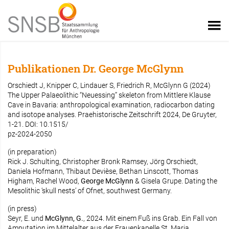
Publikationen Dr. George McGlynn
Orschiedt J, Knipper C, Lindauer S, Friedrich R, McGlynn G (2024)
The Upper Palaeolithic “Neuessing” skeleton from Mittlere Klause
Cave in Bavaria: anthropological examination, radiocarbon dating
and isotope analyses. Praehistorische Zeitschrift 2024, De Gruyter,
1-21. DOI: 10.1515/
pz-2024-2050
(in preparation)
Rick J. Schulting, Christopher Bronk Ramsey, Jörg Orschiedt,
Daniela Hofmann, Thibaut Devièse, Bethan Linscott, Thomas
Higham, Rachel Wood,
George McGlynn
& Gisela Grupe. Dating the
Mesolithic ‘skull nests’ of Ofnet, southwest Germany.
(in press)
Seyr, E. und
McGlynn, G.
, 2024. Mit einem Fuß ins Grab. Ein Fall von
Amputation im Mittelalter aus der Frauenkapelle St. Maria