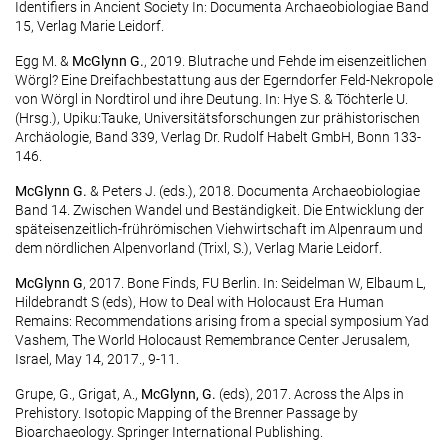
Identifiers in Ancient Society In: Documenta Archaeobiologiae Band
15, Verlag Marie Leidorf.
Egg M. &
McGlynn G.
, 2019. Blutrache und Fehde im eisenzeitlichen
Wörgl? Eine Dreifachbestattung aus der Egerndorfer Feld-Nekropole
von Wörgl in Nordtirol und ihre Deutung. In: Hye S. & Töchterle U.
(Hrsg.), Upiku:Tauke, Universitätsforschungen zur prähistorischen
Archäologie, Band 339, Verlag Dr. Rudolf Habelt GmbH, Bonn 133-
146.
McGlynn G.
& Peters J. (eds.), 2018. Documenta Archaeobiologiae
Band 14. Zwischen Wandel und Beständigkeit. Die Entwicklung der
späteisenzeitlich-frührömischen Viehwirtschaft im Alpenraum und
dem nördlichen Alpenvorland (Trixl, S.), Verlag Marie Leidorf.
McGlynn G
, 2017. Bone Finds, FU Berlin. In: Seidelman W, Elbaum L,
Hildebrandt S (eds), How to Deal with Holocaust Era Human
Remains: Recommendations arising from a special symposium Yad
Vashem, The World Holocaust Remembrance Center Jerusalem,
Israel, May 14, 2017., 9-11.
Grupe, G., Grigat, A.,
McGlynn, G.
(eds), 2017. Across the Alps in
Prehistory. Isotopic Mapping of the Brenner Passage by
Bioarchaeology. Springer International Publishing.