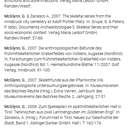
afflictions and bone infections. Verlag Maria Leidorf GmbH,
Rahden/Westf.
McGlynn, G.
& Zanesco A., 2007. The skeletal series from the
Innsbruck city cemetery at Adolf Pichler Platz. In: Grupe, G. & Peters,
P. (eds), Documenta Archaeobiologiae 5. Skeletal Series and their
socio-economic context. Verlag Maria Leidorf GmbH,
Rahden/Westf. 57-66.
McGlynn, G.
, 2007. Die anthropologischen Befunde des
frühmittelalterlichen Gräberfeldes von Volders, Augasse (Nordtirol).
In: Forschungen zum frühmittelalterlichen Gräberfeld von Volders,
Augasse (Nordtirol) Bd. 1, Heimatkundliche Blätter 11/2007. Golf
Verlag, Innsbruck. 91-100.
McGlynn, G.
, 2007. Skelettfunde aus der Pfarrkirche Vils.
Anthropologische Untersuchungsergebnisse. In: Museumsverein
des Bezirkes Reutte (Hrsg.), Extra Verren, Jahrbuch des
Museumsvereins des Bezirkes Reutte, 2. Jahrgang. 27-31.
McGlynn, G.,
2006. Zum Speiseplan im spätmittelalterlichen Hall in
Tirol. Tierknochen aus zwei Latrinengruben im „Goldenen Engl“. In:
Zanesco, A. (Hrsg.), Forum Hall in Tirol, Neues zur Geschichte der
Stadt, Band 1. Ablinger.Garber GmbH, Hall i. T. 162-174.