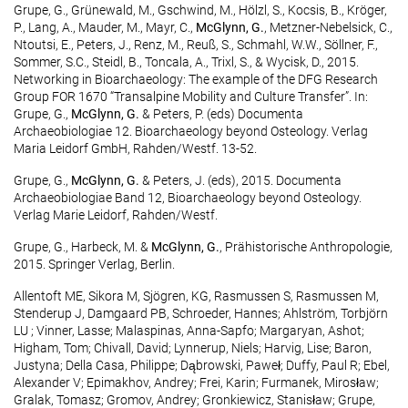
Grupe, G., Grünewald, M., Gschwind, M., Hölzl, S., Kocsis, B., Kröger,
P., Lang, A., Mauder, M., Mayr, C.,
McGlynn, G.
, Metzner-Nebelsick, C.,
Ntoutsi, E., Peters, J., Renz, M., Reuß, S., Schmahl, W.W., Söllner, F.,
Sommer, S.C., Steidl, B., Toncala, A., Trixl, S., & Wycisk, D., 2015.
Networking in Bioarchaeology: The example of the DFG Research
Group FOR 1670 “Transalpine Mobility and Culture Transfer”. In:
Grupe, G.,
McGlynn, G.
& Peters, P. (eds) Documenta
Archaeobiologiae 12. Bioarchaeology beyond Osteology. Verlag
Maria Leidorf GmbH, Rahden/Westf. 13-52.
Grupe, G.,
McGlynn, G.
& Peters, J. (eds), 2015. Documenta
Archaeobiologiae Band 12, Bioarchaeology beyond Osteology.
Verlag Marie Leidorf, Rahden/Westf.
Grupe, G., Harbeck, M. &
McGlynn, G.
, Prähistorische Anthropologie,
2015. Springer Verlag, Berlin.
Allentoft ME, Sikora M, Sjögren, KG, Rasmussen S, Rasmussen M,
Stenderup J, Damgaard PB, Schroeder, Hannes; Ahlström, Torbjörn
LU ; Vinner, Lasse; Malaspinas, Anna-Sapfo; Margaryan, Ashot;
Higham, Tom; Chivall, David; Lynnerup, Niels; Harvig, Lise; Baron,
Justyna; Della Casa, Philippe; Dąbrowski, Paweł; Duffy, Paul R; Ebel,
Alexander V; Epimakhov, Andrey; Frei, Karin; Furmanek, Mirosław;
Gralak, Tomasz; Gromov, Andrey; Gronkiewicz, Stanisław; Grupe,