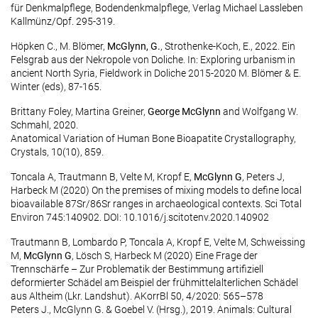
für Denkmalpflege, Bodendenkmalpflege, Verlag Michael Lassleben
Kallmünz/Opf. 295-319.
Höpken C., M. Blömer,
McGlynn, G.
, Strothenke-Koch, E., 2022. Ein
Felsgrab aus der Nekropole von Doliche. In: Exploring urbanism in
ancient North Syria, Fieldwork in Doliche 2015-2020 M. Blömer & E.
Winter (eds), 87-165.
Brittany Foley, Martina Greiner,
George McGlynn
and Wolfgang W.
Schmahl, 2020.
Anatomical Variation of Human Bone Bioapatite Crystallography,
Crystals, 10(10), 859.
Toncala A, Trautmann B, Velte M, Kropf E,
McGlynn G
, Peters J,
Harbeck M (2020) On the premises of mixing models to define local
bioavailable 87Sr/86Sr ranges in archaeological contexts. Sci Total
Environ 745:140902. DOI: 10.1016/j.scitotenv.2020.140902
Trautmann B, Lombardo P, Toncala A, Kropf E, Velte M, Schweissing
M,
McGlynn G
, Lösch S, Harbeck M (2020) Eine Frage der
Trennschärfe – Zur Problematik der Bestimmung artifiziell
deformierter Schädel am Beispiel der frühmittelalterlichen Schädel
aus Altheim (Lkr. Landshut). AKorrBl 50, 4/2020: 565–578
Peters J., McGlynn G. & Goebel V. (Hrsg.), 2019. Animals: Cultural