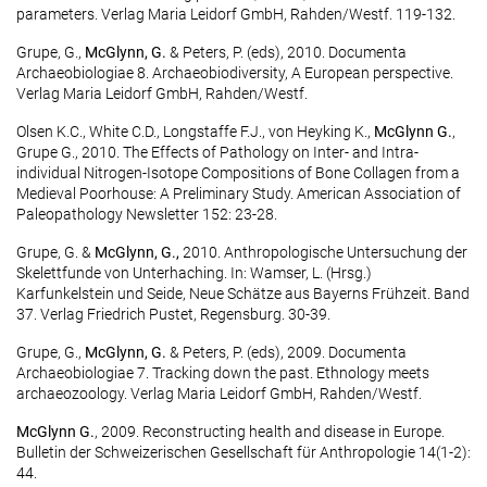
parameters. Verlag Maria Leidorf GmbH, Rahden/Westf. 119-132.
Grupe, G.,
McGlynn, G.
& Peters, P. (eds), 2010. Documenta
Archaeobiologiae 8. Archaeobiodiversity, A European perspective.
Verlag Maria Leidorf GmbH, Rahden/Westf.
Olsen K.C., White C.D., Longstaffe F.J., von Heyking K.,
McGlynn G.
,
Grupe G., 2010. The Effects of Pathology on Inter- and Intra-
individual Nitrogen-Isotope Compositions of Bone Collagen from a
Medieval Poorhouse: A Preliminary Study. American Association of
Paleopathology Newsletter 152: 23-28.
Grupe, G. &
McGlynn, G.,
2010. Anthropologische Untersuchung der
Skelettfunde von Unterhaching. In: Wamser, L. (Hrsg.)
Karfunkelstein und Seide, Neue Schätze aus Bayerns Frühzeit. Band
37. Verlag Friedrich Pustet, Regensburg. 30-39.
Grupe, G.,
McGlynn, G.
& Peters, P. (eds), 2009. Documenta
Archaeobiologiae 7. Tracking down the past. Ethnology meets
archaeozoology. Verlag Maria Leidorf GmbH, Rahden/Westf.
McGlynn G.
, 2009. Reconstructing health and disease in Europe.
Bulletin der Schweizerischen Gesellschaft für Anthropologie 14(1-2):
44.