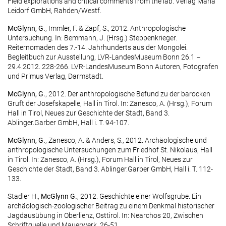
Field explorations and critical comments from the lab. Verlag Maria
Leidorf GmbH, Rahden/Westf.
McGlynn, G.
, Immler, F. & Zapf, S., 2012. Anthropologische
Untersuchung. In: Bemmann, J. (Hrsg.) Steppenkrieger.
Reiternomaden des 7.-14. Jahrhunderts aus der Mongolei.
Begleitbuch zur Ausstellung, LVR-LandesMuseum Bonn 26.1 –
29.4.2012. 228-266. LVR-LandesMuseum Bonn Autoren, Fotografen
und Primus Verlag, Darmstadt.
McGlynn, G.
, 2012. Der anthropologische Befund zu der barocken
Gruft der Josefskapelle, Hall in Tirol. In: Zanesco, A. (Hrsg.), Forum
Hall in Tirol, Neues zur Geschichte der Stadt, Band 3.
Ablinger.Garber GmbH, Hall i. T. 94-107.
McGlynn, G.
, Zanesco, A. & Anders, S., 2012. Archäologische und
anthropologische Untersuchungen zum Friedhof St. Nikolaus, Hall
in Tirol. In: Zanesco, A. (Hrsg.), Forum Hall in Tirol, Neues zur
Geschichte der Stadt, Band 3. Ablinger.Garber GmbH, Hall i. T. 112-
133.
Stadler H.,
McGlynn G.
, 2012. Geschichte einer Wolfsgrube. Ein
archäologisch-zoologischer Beitrag zu einem Denkmal historischer
Jagdausübung in Oberlienz, Osttirol. In: Nearchos 20, Zwischen
Schriftquelle und Mauerwerk. 26-51.