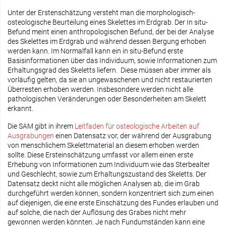
Unter der Erstenschätzung versteht man die morphologisch-
osteologische Beurteilung eines Skelettes im Erdgrab. Der In situ-
Befund meint einen anthropologischen Befund, der bei der Analyse
des Skelettes im Erdgrab und während dessen Bergung erhoben
werden kann. Im Normalfall kann ein in situ-Befund erste
Basisinformationen über das Individuum, sowie Informationen zum
Erhaltungsgrad des Skeletts liefern. Diese müssen aber immer als
vorläufig gelten, da sie an ungewaschenen und nicht restaurierten
Überresten erhoben werden. Insbesondere werden nicht alle
pathologischen Veränderungen oder Besonderheiten am Skelett
erkannt.
Die SAM gibt in ihrem
Leitfaden für osteologische Arbeiten auf
Ausgrabungen
einen Datensatz vor, der während der Ausgrabung
von menschlichem Skelettmaterial an diesem erhoben werden
sollte. Diese Ersteinschätzung umfasst vor allem einen erste
Erhebung von Informationen zum Individuum wie das Sterbealter
und Geschlecht, sowie zum Erhaltungszustand des Skeletts. Der
Datensatz deckt nicht alle möglichen Analysen ab, die im Grab
durchgeführt werden können, sondern konzentriert sich zum einen
auf diejenigen, die eine erste Einschätzung des Fundes erlauben und
auf solche, die nach der Auflösung des Grabes nicht mehr
gewonnen werden könnten. Je nach Fundumständen kann eine